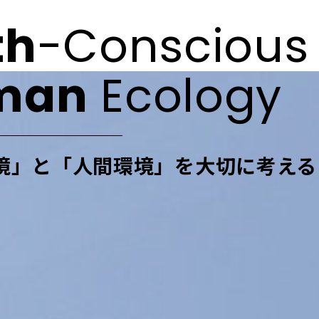
th
-Conscious
man
Ecology
境」と「人間環境」を
大切に考える