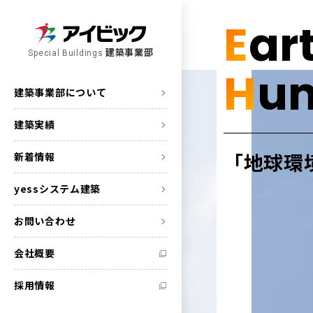
E
ar
建築事業部
Special Buildings
H
u
建築事業部について
建築実績
「地球環
新着情報
yessシステム建築
お問い合わせ
会社概要
採用情報