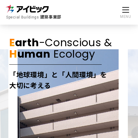
建築事業部
MENU
Special Buildings
E
arth
-Conscious &
H
uman
Ecology
「地球環境」と「人間環境」を
大切に考える