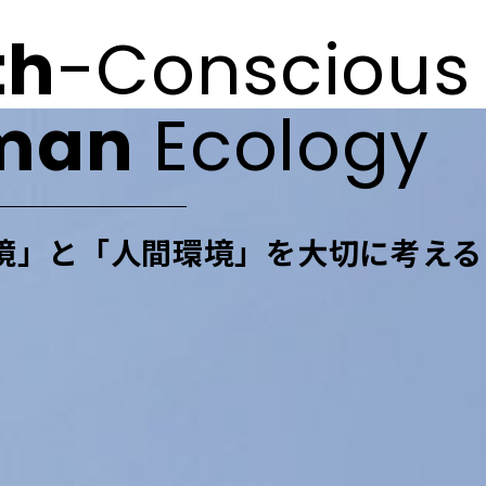
th
-Conscious
man
Ecology
境」と「人間環境」を
大切に考える