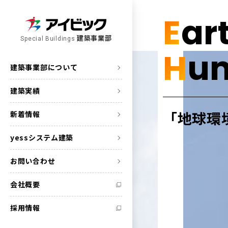
E
ar
建築事業部
Special Buildings
H
u
建築事業部について
建築実績
「地球環
新着情報
yessシステム建築
お問い合わせ
会社概要
採用情報