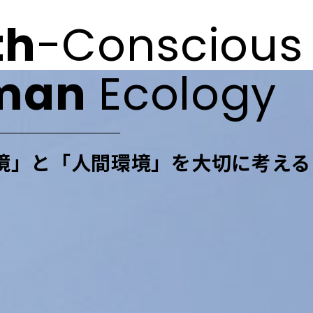
th
-Conscious
man
Ecology
境」と「人間環境」を
大切に考える