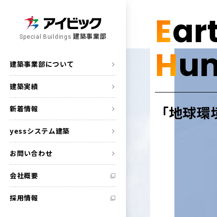
E
ar
建築事業部
Special Buildings
H
u
建築事業部について
建築実績
「地球環
新着情報
yessシステム建築
お問い合わせ
会社概要
採用情報