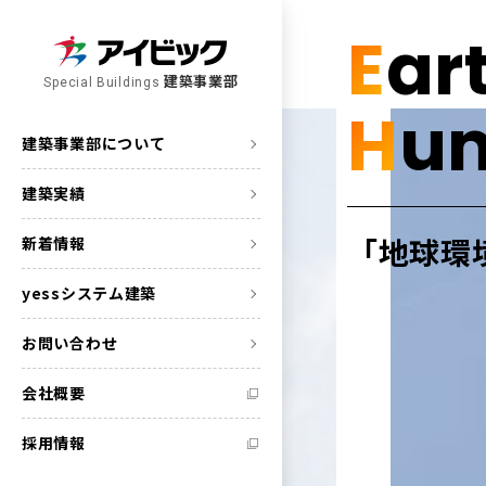
E
ar
建築事業部
Special Buildings
H
u
建築事業部について
建築実績
「地球環
新着情報
yessシステム建築
お問い合わせ
会社概要
採用情報