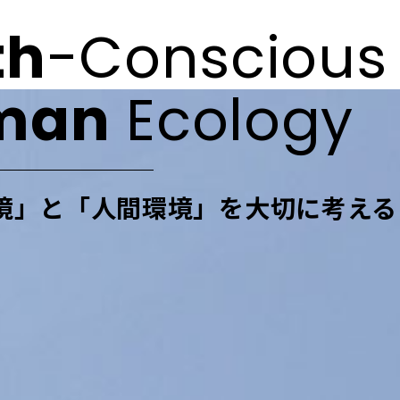
th
-Conscious
man
Ecology
境」と「人間環境」を
大切に考える