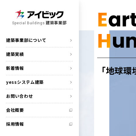
E
ar
建築事業部
Special Buildings
H
u
建築事業部について
建築実績
「地球環
新着情報
yessシステム建築
お問い合わせ
会社概要
採用情報