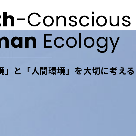
th
-Conscious
man
Ecology
境」と「人間環境」を
大切に考える