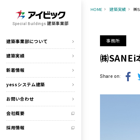
HOME
建築実績
㈱
建築事業部
Special Buildings
事務所
建築事業部について
㈱SANE
建築実績
新着情報
Share on:
yessシステム建築
お問い合わせ
会社概要
採用情報