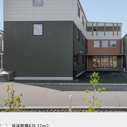
て
：
延床面積676.12m2