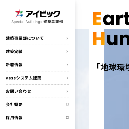
E
ar
建築事業部
Special Buildings
H
u
建築事業部について
建築実績
「地球環
新着情報
yessシステム建築
お問い合わせ
会社概要
採用情報