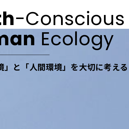
th
-Conscious
man
Ecology
境」と「人間環境」を
大切に考える