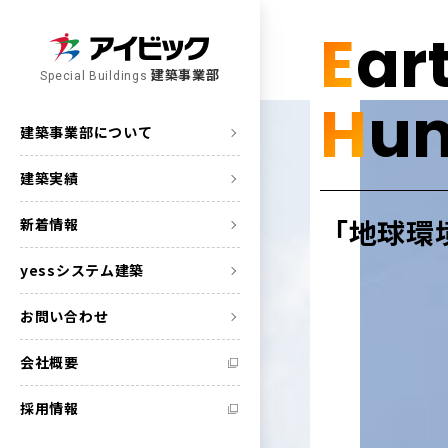
E
ar
建築事業部
Special Buildings
H
u
建築事業部について
建築実績
「地球環
新着情報
yessシステム建築
お問い合わせ
会社概要
採用情報