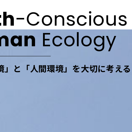
th
-Conscious
man
Ecology
境」と「人間環境」を
大切に考える