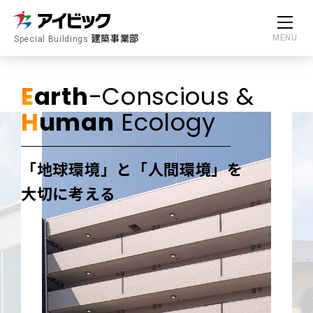
建築事業部
MENU
Special Buildings
E
arth
-Conscious &
H
uman
Ecology
「地球環境」と「人間環境」を
大切に考える