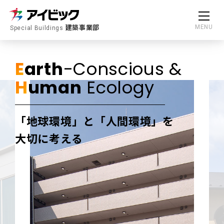
建築事業部
MENU
Special Buildings
E
arth
-Conscious &
H
uman
Ecology
「地球環境」と「人間環境」を
大切に考える