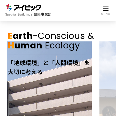
建築事業部
MENU
Special Buildings
E
arth
-Conscious &
H
uman
Ecology
「地球環境」と「人間環境」を
大切に考える