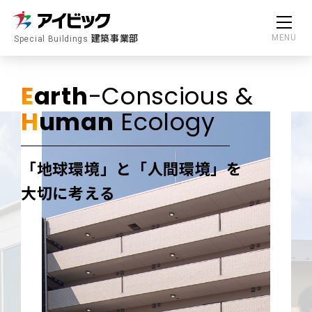
建築事業部
MENU
Special Buildings
E
arth
-Conscious &
H
uman
Ecology
「地球環境」と「人間環境」を
大切に考える