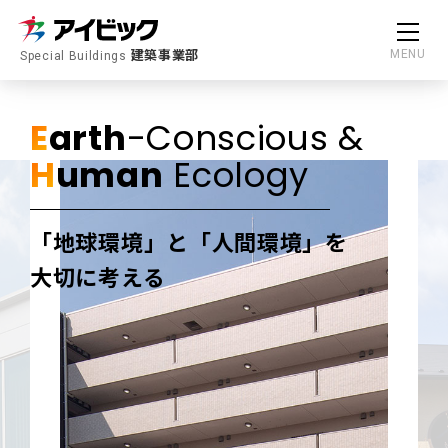
建築事業部
MENU
Special Buildings
E
arth
-Conscious &
H
uman
Ecology
「地球環境」と「人間環境」を
大切に考える