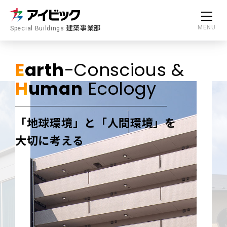
建築事業部
MENU
Special Buildings
E
arth
-Conscious &
H
uman
Ecology
「地球環境」と「人間環境」を
大切に考える