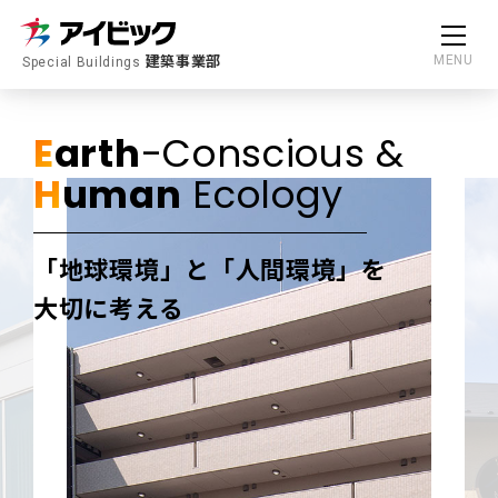
建築事業部
MENU
Special Buildings
E
arth
-Conscious &
H
uman
Ecology
「地球環境」と「人間環境」を
大切に考える