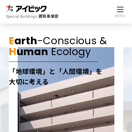
建築事業部
MENU
Special Buildings
E
arth
-Conscious &
H
uman
Ecology
「地球環境」と「人間環境」を
大切に考える