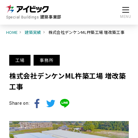
建築事業部
MENU
Special Buildings
HOME
建築実績
株式会社デンケンML杵築工場 増改築工事
工場
事務所
株式会社デンケンML杵築工場 増改築
工事
Share on: