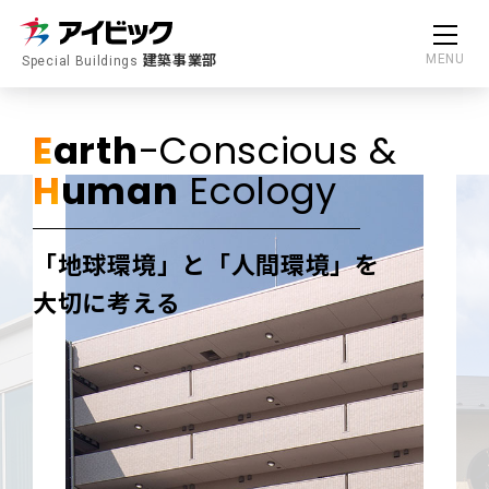
建築事業部
MENU
Special Buildings
E
arth
-Conscious &
H
uman
Ecology
「地球環境」と「人間環境」を
大切に考える