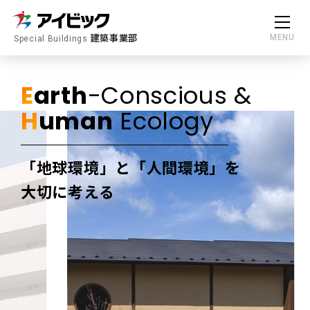
建築事業部
MENU
Special Buildings
E
arth
-Conscious &
H
uman
Ecology
「地球環境」と「人間環境」を
大切に考える