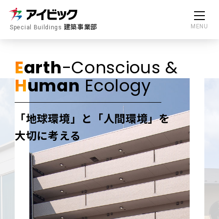
建築事業部
MENU
Special Buildings
E
arth
-Conscious &
H
uman
Ecology
「地球環境」と「人間環境」を
大切に考える