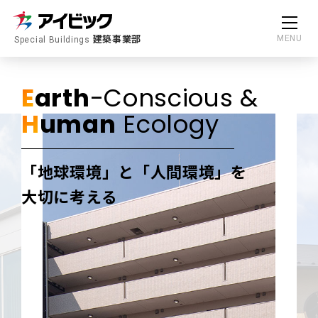
建築事業部
MENU
Special Buildings
E
arth
-Conscious &
H
uman
Ecology
「地球環境」と「人間環境」を
大切に考える